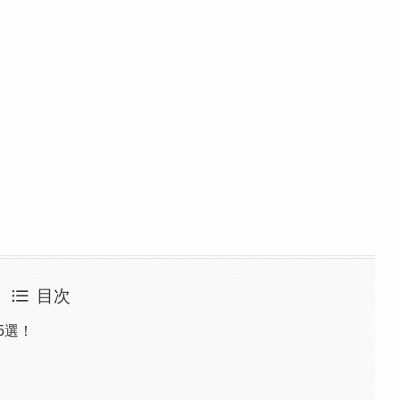
目次
5選！