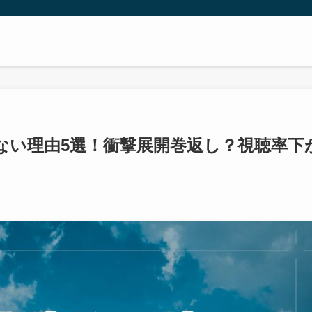
ない理由5選！衝撃展開巻返し？視聴率下