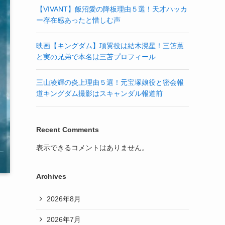
【VIVANT】飯沼愛の降板理由５選！天才ハッカ
ー存在感あったと惜しむ声
映画【キングダム】項翼役は結木滉星！三笘薫
と実の兄弟で本名は三苫プロフィール
三山凌輝の炎上理由５選！元宝塚娘役と密会報
道キングダム撮影はスキャンダル報道前
Recent Comments
表示できるコメントはありません。
Archives
2026年8月
2026年7月