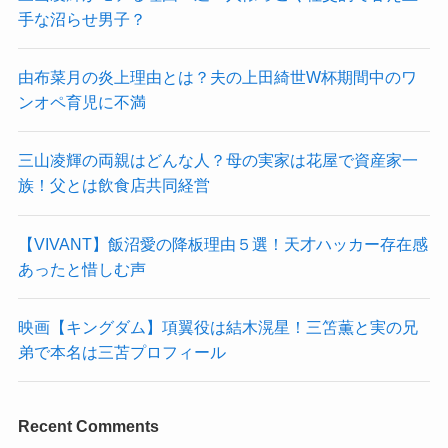
手な沼らせ男子？
由布菜月の炎上理由とは？夫の上田綺世W杯期間中のワ
ンオペ育児に不満
三山凌輝の両親はどんな人？母の実家は花屋で資産家一
族！父とは飲食店共同経営
【VIVANT】飯沼愛の降板理由５選！天才ハッカー存在感
あったと惜しむ声
映画【キングダム】項翼役は結木滉星！三笘薫と実の兄
弟で本名は三苫プロフィール
Recent Comments