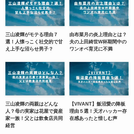
三山凌輝がモテる理由７
由布菜月の炎上理由とは？
選！人懐っこく社交的で甘
夫の上田綺世W杯期間中の
え上手な沼らせ男子？
ワンオペ育児に不満
三山凌輝の両親はどんな
【VIVANT】飯沼愛の降板
人？母の実家は花屋で資産
理由５選！天才ハッカー存
家一族！父とは飲食店共同
在感あったと惜しむ声
経営