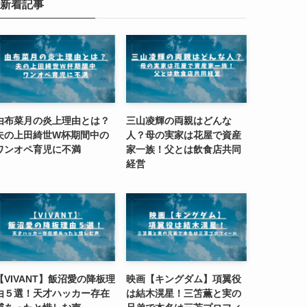
新着記事
由布菜月の炎上理由とは？
三山凌輝の両親はどんな
夫の上田綺世W杯期間中の
人？母の実家は花屋で資産
ワンオペ育児に不満
家一族！父とは飲食店共同
経営
【VIVANT】飯沼愛の降板理
映画【キングダム】項翼役
由５選！天才ハッカー存在
は結木滉星！三笘薫と実の