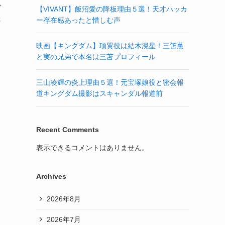
ラ
【VIVANT】飯沼愛の降板理由５選！天才ハッカ
さ
ー存在感あったと惜しむ声
映画【キングダム】項翼役は結木滉星！三笘薫
と実の兄弟で本名は三苫プロフィール
三山凌輝の炎上理由５選！元宝塚娘役と密会報
道キングダム撮影はスキャンダル報道前
Recent Comments
表示できるコメントはありません。
Archives
2026年8月
2026年7月