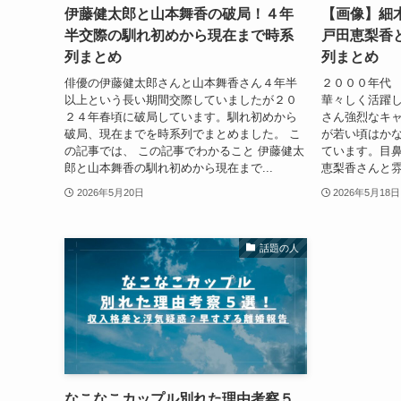
伊藤健太郎と山本舞香の破局！４年
【画像】細
半交際の馴れ初めから現在まで時系
戸田恵梨香
列まとめ
列まとめ
俳優の伊藤健太郎さんと山本舞香さん４年半
２０００年代
以上という長い期間交際していましたが２０
華々しく活躍
２４年春頃に破局しています。馴れ初めから
さん強烈なキ
破局、現在までを時系列でまとめました。 こ
が若い頃はか
の記事では、 この記事でわかること 伊藤健太
ています。目
郎と山本舞香の馴れ初めから現在まで...
恵梨香さんと雰
2026年5月20日
2026年5月18日
話題の人
なこなこカップル別れた理由考察５