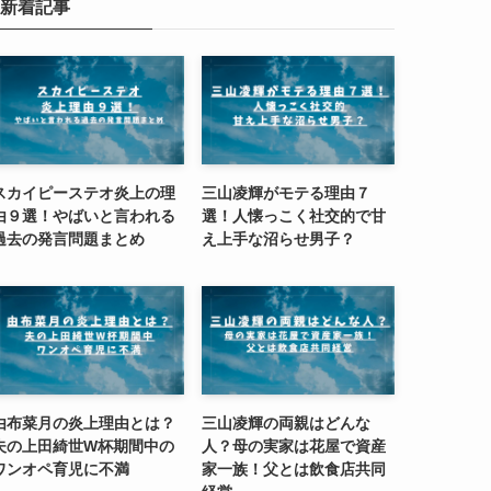
新着記事
スカイピーステオ炎上の理
三山凌輝がモテる理由７
由９選！やばいと言われる
選！人懐っこく社交的で甘
過去の発言問題まとめ
え上手な沼らせ男子？
由布菜月の炎上理由とは？
三山凌輝の両親はどんな
夫の上田綺世W杯期間中の
人？母の実家は花屋で資産
ワンオペ育児に不満
家一族！父とは飲食店共同