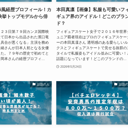
ki風経歴プロフィール！カ
本田真凛【画像】私服も可愛いフ
快挙トップモデルから俳
ギュア界のアイドル！どこのブラ
ド？
月２３日第７９回カンヌ国際映
フィギュアスケート女子で２０１６年世界
にて日本から出品された濱口竜
ュニア覇者現在はプロのフィギュアスケー
に具合が悪くなる」主演を務め
ーの本田真凜さん 透明感のある愛らしい
多緒さんが日本人初となる女優
クスとフィギュアスケートで見せる抜群の
した。７９年の歴史で初めてと
タイルで私服姿もアイドル並みに可愛い！
岡本さんの経歴プロフィ...
話題になっています！どこのブランドの...
2026年5月24日
話題の人
話題