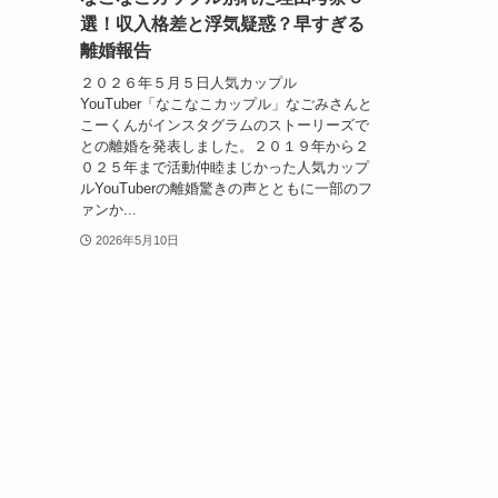
選！収入格差と浮気疑惑？早すぎる
離婚報告
２０２６年５月５日人気カップル
YouTuber「なこなこカップル」なごみさんと
こーくんがインスタグラムのストーリーズで
との離婚を発表しました。２０１９年から２
０２５年まで活動仲睦まじかった人気カップ
ルYouTuberの離婚驚きの声とともに一部のフ
ァンか...
2026年5月10日