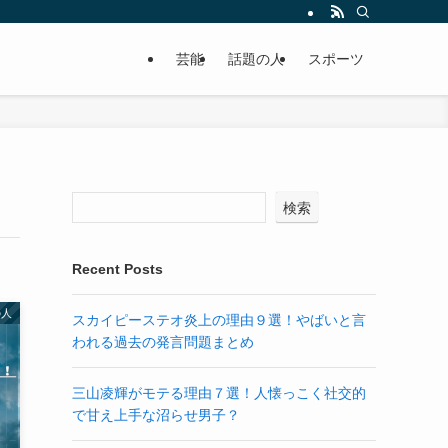
芸能
話題の人
スポーツ
検索
Recent Posts
の人
スカイピーステオ炎上の理由９選！やばいと言
われる過去の発言問題まとめ
三山凌輝がモテる理由７選！人懐っこく社交的
で甘え上手な沼らせ男子？