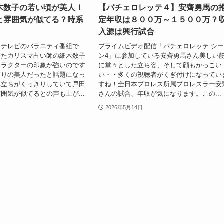
木数子の若い頃が美人！
【バチェロレッテ４】安齊勇馬の
と雰囲気が似てる？時系
定年収は８００万～１５００万？
入源は興行試合
 テレビのバラエティ番組で
プライムビデオ配信「バチェロレッテ シ
したカリスマ占い師の細木数子
ン4」に参加している安齊勇馬さん美しい
ャラクターの印象が強いのです
に堂々とした立ち姿、そして顔もかっこい
なりの美人だったと話題になっ
い・・多くの視聴者がくぎ付けになってい
鼻立ちがくっきりしていて戸田
すね！全日本プロレス所属プロレスラー安
囲気が似てるとの声も上が...
さんの試合、年収が気になります。この...
2026年5月14日