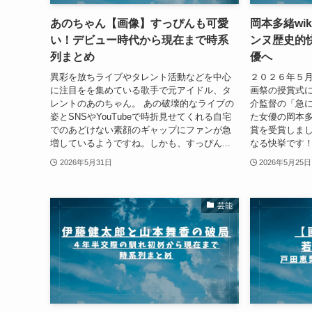
あのちゃん【画像】すっぴんも可愛
岡本多緒wi
い！デビュー時代から現在まで時系
ンヌ歴史的
列まとめ
優へ
異彩を放ちライブやタレント活動などを中心
２０２６年５
に注目をを集めている歌手で元アイドル、タ
画祭の授賞式
レントのあのちゃん。 あの破壊的なライブの
介監督の「急
姿とSNSやYouTubeで時折見せてくれる自宅
た女優の岡本
でのあどけない素顔のギャップにファンが急
賞を受賞しま
増しているようですね。しかも、すっぴん...
なる快挙です！
2026年5月31日
2026年5月25日
芸能