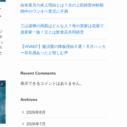
由布菜月の炎上理由とは？夫の上田綺世W杯期
ィ
間中のワンオペ育児に不満
ン
三山凌輝の両親はどんな人？母の実家は花屋で
ジ
資産家一族！父とは飲食店共同経営
タ
ルッ
【VIVANT】飯沼愛の降板理由５選！天才ハッカ
ス
ー存在感あったと惜しむ声
と
Recent Comments
表示できるコメントはありません。
の人
Archives
2026年8月
2026年7月