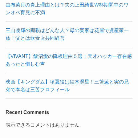
由布菜月の炎上理由とは？夫の上田綺世W杯期間中のワ
ンオペ育児に不満
三山凌輝の両親はどんな人？母の実家は花屋で資産家一
族！父とは飲食店共同経営
【VIVANT】飯沼愛の降板理由５選！天才ハッカー存在感
あったと惜しむ声
映画【キングダム】項翼役は結木滉星！三笘薫と実の兄
弟で本名は三苫プロフィール
Recent Comments
表示できるコメントはありません。