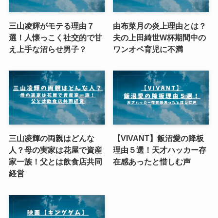
三山凌輝がモテる理由７
由布菜月の炎上理由とは？
選！人懐っこく社交的で甘
夫の上田綺世W杯期間中の
え上手な沼らせ男子？
ワンオペ育児に不満
三山凌輝の両親はどんな
【VIVANT】飯沼愛の降板
人？母の実家は花屋で資産
理由５選！天才ハッカー存
家一族！父とは飲食店共同
在感あったと惜しむ声
経営