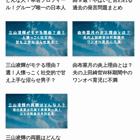
どんな人？本名プロフィー
由９選！やばいと言われる
ル！グループ唯一の日本人
過去の発言問題まとめ
三山凌輝がモテる理由７
由布菜月の炎上理由とは？
選！人懐っこく社交的で甘
夫の上田綺世W杯期間中の
え上手な沼らせ男子？
ワンオペ育児に不満
三山凌輝の両親はどんな