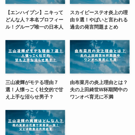
【エンハイプン】ニキって
スカイピーステオ炎上の理
どんな人？本名プロフィー
由９選！やばいと言われる
ル！グループ唯一の日本人
過去の発言問題まとめ
三山凌輝がモテる理由７
由布菜月の炎上理由とは？
選！人懐っこく社交的で甘
夫の上田綺世W杯期間中の
え上手な沼らせ男子？
ワンオペ育児に不満