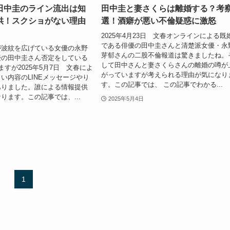
田中圭のライン流出は知
田中圭と妻さくらは離婚する？考察
供！スクショがない理由
選！酒癖が悪い不倫疑惑に激怒
2025年4月23日 文春オンラインによる既
である俳優の田中圭さんと清楚派女優・永
が波紋を広げている女優の永野
芽郁さんの二股不倫報道は驚きましたね。
優の田中圭さん否定をしている
して田中さんと妻さくらさんの離婚の噂が
ますが2025年5月7日 文春によ
がっていますが考えられる理由が気になり
い内容のLINEメッセージやり
す。この記事では、 この記事でわかる...
ありました。誰による情報提供
ります。この記事では、...
2025年5月4日
1