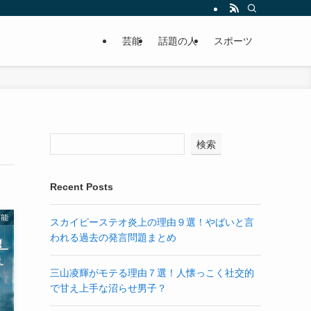
芸能
話題の人
スポーツ
検索
Recent Posts
芸能
スカイピーステオ炎上の理由９選！やばいと言
われる過去の発言問題まとめ
三山凌輝がモテる理由７選！人懐っこく社交的
で甘え上手な沼らせ男子？