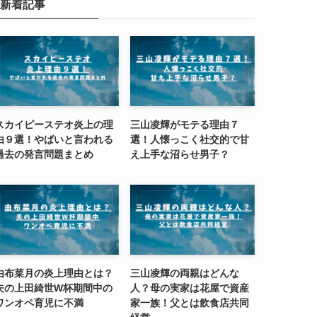
新着記事
スカイピーステオ炎上の理
三山凌輝がモテる理由７
由９選！やばいと言われる
選！人懐っこく社交的で甘
過去の発言問題まとめ
え上手な沼らせ男子？
由布菜月の炎上理由とは？
三山凌輝の両親はどんな
夫の上田綺世W杯期間中の
人？母の実家は花屋で資産
ワンオペ育児に不満
家一族！父とは飲食店共同