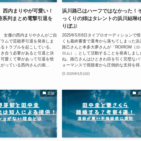
選】西内まりやが可愛い！
浜川路己はハーフではなかった！
時系列まとめ電撃引退を
っくりの姉はタレントの浜川結琳
りぼぶ
15日 女優の西内まりやさんがご自
2025年5月8日タイプロオーディションで
グラムで芸能界引退を発表しま
くも最終審査で選考から落ちてしまった浜
あるトラブルを起こしている、
路己さんと本多大夢さんが「ROIROM（ロ
向き合う必要があると引退と決
ロム）」として活動することを発表しまし
。可愛くて華があって引退を惜
ね。路己さんはひときわ目を引く完璧なパ
がっている西内さんの画...
ォーマンスで視聴者から圧倒的な支持を得..
2025年5月10日
芸能