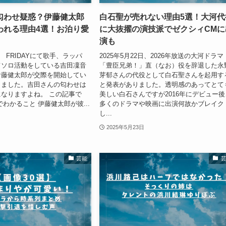
匂わせ疑惑？伊藤健太郎
白石聖が売れない理由5選！大河代
われる理由4選！お泊り愛
に大抜擢の演技派でゼクシィCMに
演も
3日 FRIDAYにて歌手、ラッパ
2025年5月22日、2026年放送の大河ドラマ
てソロ活動をしている吉田凜音
「豊臣兄弟！」直（なお）役を辞退した永
伊藤健太郎が交際を開始してい
芽郁さんの代役として白石聖さんを起用す
りました。吉田さんの匂わせは
と発表がありました。透明感のあってとて
なりますよね。 この記事で
美しい白石さんですが2016年にデビュー後
わかること 伊藤健太郎が彼...
多くのドラマや映画に出演何故かブレイク
し...
2025年5月23日
芸能