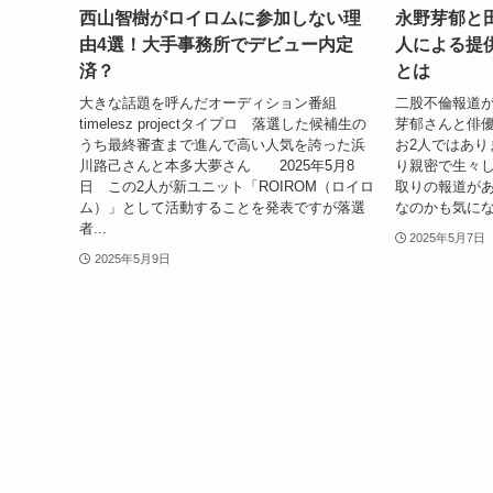
西山智樹がロイロムに参加しない理
永野芽郁と
由4選！大手事務所でデビュー内定
人による提
済？
とは
大きな話題を呼んだオーディション番組
二股不倫報道
timelesz projectタイプロ 落選した候補生の
芽郁さんと俳
うち最終審査まで進んで高い人気を誇った浜
お2人ではあり
川路己さんと本多大夢さん 2025年5月8
り親密で生々し
日 この2人が新ユニット「ROIROM（ロイロ
取りの報道が
ム）」として活動することを発表ですが落選
なのかも気にな
者...
2025年5月7日
2025年5月9日