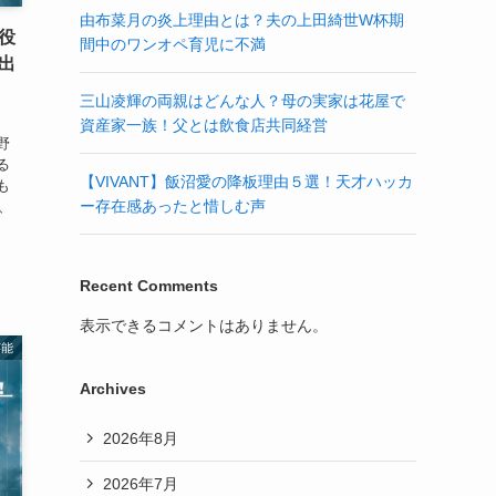
由布菜月の炎上理由とは？夫の上田綺世W杯期
役
間中のワンオペ育児に不満
出
三山凌輝の両親はどんな人？母の実家は花屋で
資産家一族！父とは飲食店共同経営
野
る
【VIVANT】飯沼愛の降板理由５選！天才ハッカ
も
ー存在感あったと惜しむ声
、
Recent Comments
表示できるコメントはありません。
芸能
Archives
2026年8月
2026年7月