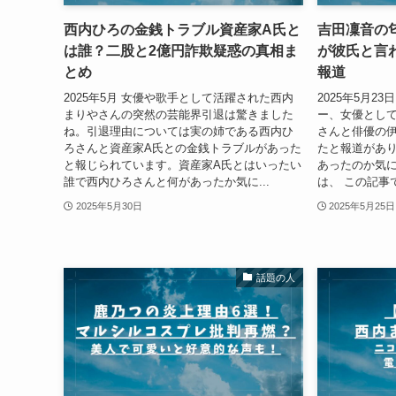
西内ひろの金銭トラブル資産家A氏と
吉田凜音の
は誰？二股と2億円詐欺疑惑の真相ま
が彼氏と言
とめ
報道
2025年5月 女優や歌手として活躍された西内
2025年5月2
まりやさんの突然の芸能界引退は驚きました
ー、女優とし
ね。引退理由については実の姉である西内ひ
さんと俳優の
ろさんと資産家A氏との金銭トラブルがあった
たと報道があ
と報じられています。資産家A氏とはいったい
あったのか気に
誰で西内ひろさんと何があったか気に...
は、 この記事で
2025年5月30日
2025年5月25日
話題の人