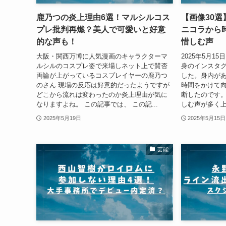
鹿乃つの炎上理由6選！マルシルコス
【画像30
プレ批判再燃？美人で可愛いと好意
ニコラから
的な声も！
惜しむ声
大阪・関西万博に人気漫画のキャラクターマ
2025年5月
ルシルのコスプレ姿で来場しネット上で賛否
身のインスタ
両論が上がっているコスプレイヤーの鹿乃つ
した。身内が
のさん 現場の反応は好意的だったようですが
時間をかけて
どこから流れは変わったのか炎上理由が気に
断したのです
なりますよね。 この記事では、 この記...
しむ声が多く上
2025年5月19日
2025年5月15日
芸能