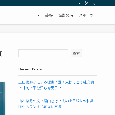
芸能
話題の人
スポーツ
真
検索
Recent Posts
三山凌輝がモテる理由７選！人懐っこく社交的
で甘え上手な沼らせ男子？
由布菜月の炎上理由とは？夫の上田綺世W杯期
間中のワンオペ育児に不満