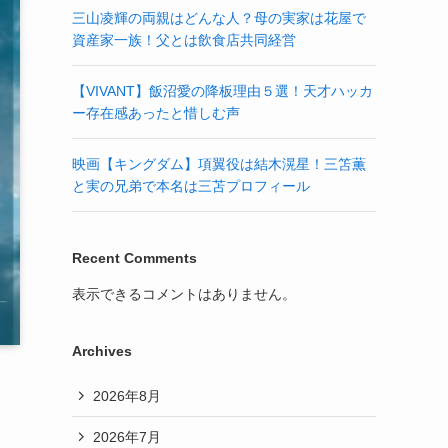
三山凌輝の両親はどんな人？母の実家は花屋で
資産家一族！父とは飲食店共同経営
【VIVANT】飯沼愛の降板理由５選！天才ハッカ
ー存在感あったと惜しむ声
映画【キングダム】項翼役は結木滉星！三笘薫
と実の兄弟で本名は三苫プロフィール
Recent Comments
表示できるコメントはありません。
Archives
2026年8月
2026年7月