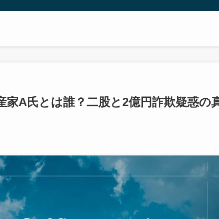
産家A氏とは誰？二股と2億円詐欺疑惑の