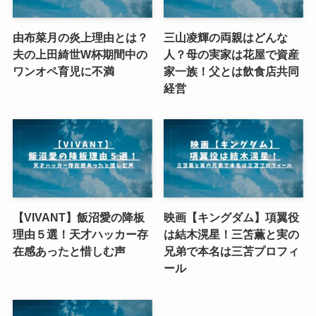
由布菜月の炎上理由とは？
三山凌輝の両親はどんな
夫の上田綺世W杯期間中の
人？母の実家は花屋で資産
ワンオペ育児に不満
家一族！父とは飲食店共同
経営
【VIVANT】飯沼愛の降板
映画【キングダム】項翼役
理由５選！天才ハッカー存
は結木滉星！三笘薫と実の
在感あったと惜しむ声
兄弟で本名は三苫プロフィ
ール