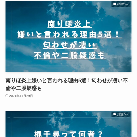
話題の人
南りほ炎上嫌いと言われる理由5選！匂わせが凄い不
倫や二股疑惑も
2024年11月29日
話題の人