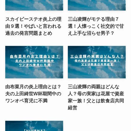
スカイピーステオ炎上の理
三山凌輝がモテる理由７
由９選！やばいと言われる
選！人懐っこく社交的で甘
過去の発言問題まとめ
え上手な沼らせ男子？
由布菜月の炎上理由とは？
三山凌輝の両親はどんな
夫の上田綺世W杯期間中の
人？母の実家は花屋で資産
ワンオペ育児に不満
家一族！父とは飲食店共同
経営