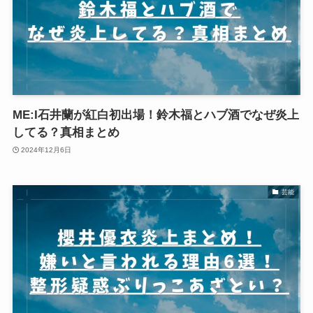
ME:I石井蘭が紅白初出場！鈴木福とハブ酒でなぜ炎上
してる？真相まとめ
2024年12月6日
芸能