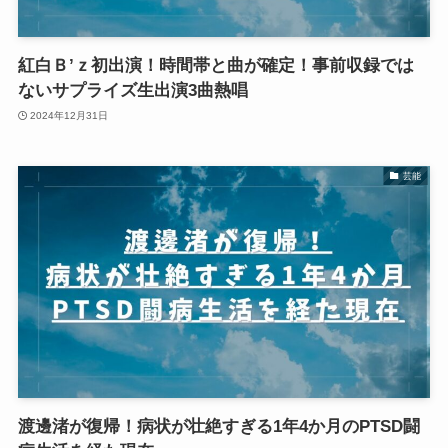
紅白Ｂ’ｚ初出演！時間帯と曲が確定！事前収録では
ないサプライズ生出演3曲熱唱
2024年12月31日
芸能
渡邊渚が復帰！病状が壮絶すぎる1年4か月のPTSD闘