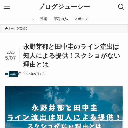
ブログジューシー
芸能
話題の人
スポーツ
ホーム
芸能
永野芽郁と田中圭のライン流出は
2025
知人による提供！スクショがない
5/07
理由とは
2025年5月7日
芸能