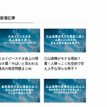
新着記事
スカイピーステオ炎上の理
三山凌輝がモテる理由７
由９選！やばいと言われる
選！人懐っこく社交的で甘
過去の発言問題まとめ
え上手な沼らせ男子？