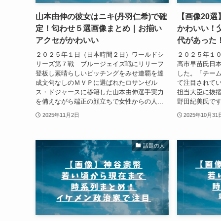
山本由伸の彼女はニキ(丹羽仁希)で確
【画像20
定！匂わせ５選画像まとめ｜お揃い
かわいい！
アクセがかわいい
代があった
２０２５年１日（日本時間２日）ワールドシ
２０２５年１
リーズ第７戦 ブルージェイズ戦にリリーフ
高市早苗氏日
登板し素晴らしいピッチングをみせ連覇を達
した。「チー
成文句なしのＭＶＰに選ばれたロサンゼル
て注目されて
ス・ドジャースに移籍した山本由伸選手実力
担当大臣に抜
を備えながら端正の顔立ちで女性からの人...
野田紀美氏です
2025年11月2日
2025年10月31
話題の人