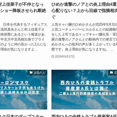
村上佳菜子が不仲となっ
ひめか進撃のノアとの炎上理由4選
！ショー降板させられ断絶
心配りない？上から目線で指摘相
ぐ
17日 日本を代表するフィギュアス
人気キャバ嬢のひめかさんが2025年5月31
る浅田真央さんと村上佳菜子さ
人気ユーチューバーヒカルさんとの結婚報
断絶状態にあるという報道があ
をした上司であるトップキャバ嬢社長・実
じ中京大中京高校出身でプライ
家の進撃のノアさんとの動画内での発言で
のように仲の良かった2人にな
めかさんへの批判の声が多く上がっている
理由が気になりますよ...
態です。炎上理由が気になりますね。 ...
2025年6月17日
話題の人
スク日本のポップスター
西内ひろの金銭トラブル資産家A