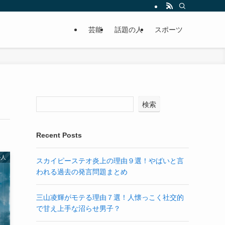
芸能
話題の人
スポーツ
検索
Recent Posts
の人
スカイピーステオ炎上の理由９選！やばいと言
われる過去の発言問題まとめ
三山凌輝がモテる理由７選！人懐っこく社交的
で甘え上手な沼らせ男子？