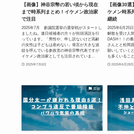
【画像】神谷宗幣の若い頃から現在
【画像30
まで時系列まとめ！イケメン政治家
ケメン時系
で注目
継続
2025年7月 参議院選挙の選挙戦がスタートし
2025年6月2
ましたね。連日候補者の方々が街頭演説を行
解散を受け人
っています。「男性や、申し訳ないけど高齢
DASH！！の
の女性は子どもは産めない」発言が大きな波
さんとと松岡
紋を呼んでいる参政党の神谷宗幣代表ですが
願いしていく
イケメン政治家としても注目されていま...
も多くいることで
2025年7月6日
2025年6月28日
芸能