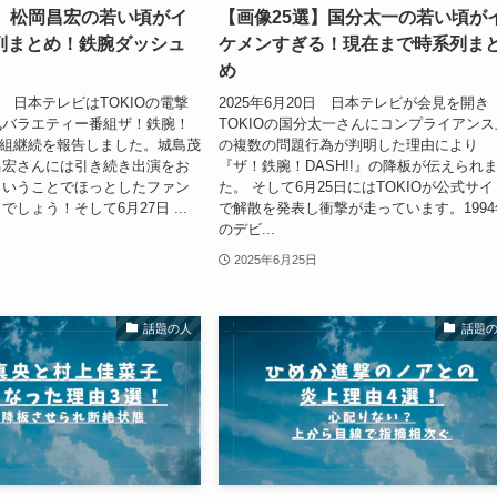
選】松岡昌宏の若い頃がイ
【画像25選】国分太一の若い頃が
列まとめ！鉄腕ダッシュ
ケメンすぎる！現在まで時系列ま
め
5日 日本テレビはTOKIOの電撃
2025年6月20日 日本テレビが会見を開き
気バラエティー番組ザ！鉄腕！
TOKIOの国分太一さんにコンプライアンス
番組継続を報告しました。城島茂
の複数の問題行為が判明した理由により
昌宏さんには引き続き出演をお
『ザ！鉄腕！DASH!!』の降板が伝えられ
ということでほっとしたファン
た。 そして6月25日にはTOKIOが公式サイ
しょう！そして6月27日 ...
で解散を発表し衝撃が走っています。1994
のデビ...
2025年6月25日
話題の人
話題