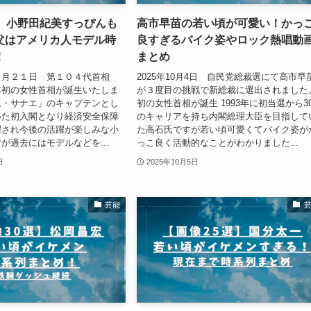
選】小野田紀美すっぴんも
高市早苗の若い頃が可愛い！かっ
父はアメリカ人モデル時
良すぎるバイク姿やロック熱唱動
！
まとめ
０月２１日 第１０４代首相
2025年10月4日 自民党総裁選にて高市早
本初の女性首相が誕生いたしま
が３度目の挑戦で新総裁に選出されました
ム・サナエ」のキャプテンとし
初の女性首相が誕生 1993年に初当選から3
いた初入閣となり経済安全保障
のキャリアを持ち内閣総理大臣を目指して
擢され今後の活躍が楽しみな小
た高石氏ですが若い頃可愛くてバイク姿が
が過去にはモデルなどを...
っこ良く活動的なことがわかりました...
日
2025年10月5日
芸能