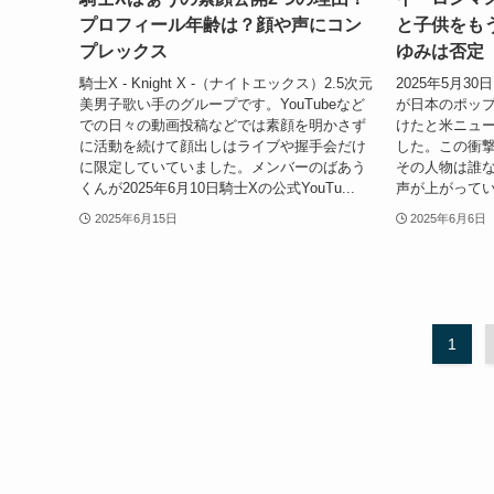
プロフィール年齢は？顔や声にコン
と子供をも
プレックス
ゆみは否定
騎士X - Knight X -（ナイトエックス）2.5次元
2025年5月
美男子歌い手のグループです。YouTubeなど
が日本のポッ
での日々の動画投稿などでは素顔を明かさず
けたと米ニュ
に活動を続けて顔出しはライブや握手会だけ
した。この衝
に限定していていました。メンバーのばあう
その人物は誰
くんが2025年6月10日騎士Xの公式YouTu...
声が上がってい
2025年6月15日
2025年6月6日
1