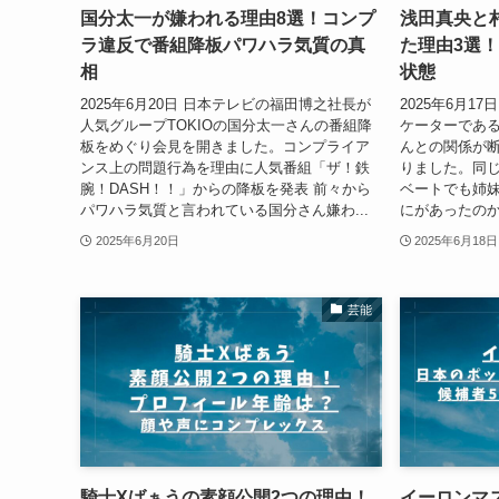
国分太一が嫌われる理由8選！コンプ
浅田真央と
ラ違反で番組降板パワハラ気質の真
た理由3選
相
状態
2025年6月20日 日本テレビの福田博之社長が
2025年6月
人気グループTOKIOの国分太一さんの番組降
ケーターであ
板をめぐり会見を開きました。コンプライア
んとの関係が
ンス上の問題行為を理由に人気番組「ザ！鉄
りました。同
腕！DASH！！」からの降板を発表 前々から
ベートでも姉妹
パワハラ気質と言われている国分さん嫌わ...
にがあったのか
2025年6月20日
2025年6月18日
芸能
騎士Xばぁうの素顔公開2つの理由！
イーロンマ