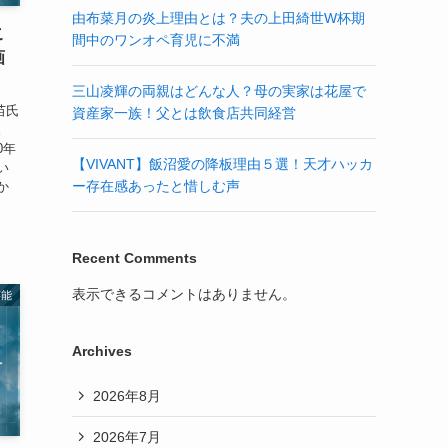
由布菜月の炎上理由とは？夫の上田綺世W杯期
こ
間中のワンオペ育児に不満
画
三山凌輝の両親はどんな人？母の実家は花屋で
苗氏
資産家一族！父とは飲食店共同経営
。
0年
【VIVANT】飯沼愛の降板理由５選！天才ハッカ
い
ー存在感あったと惜しむ声
か
Recent Comments
表示できるコメントはありません。
芸能
Archives
2026年8月
2026年7月