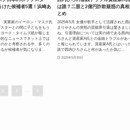
うけた候補者5選！浜崎あ
は誰？二股と2億円詐欺疑惑の真相
とめ
30日 実業家のイーロン・マスク氏
2025年5月 女優や歌手として活躍された西
プスターとの間に子どもをもう
まりやさんの突然の芸能界引退は驚きまし
ーヨーク・タイムズ紙が報じま
ね。引退理由については実の姉である西内
撃的なニュースでネット上では
ろさんと資産家A氏との金銭トラブルがあ
なのかと考察される中、多くの
と報じられています。資産家A氏とはいっ
るが候補者が気になりま...
誰で西内ひろさんと何があったか気に...
2025年5月30日
2
3
...
5