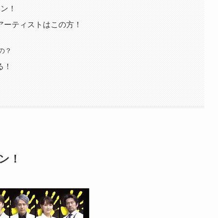
アン！
アーティストはこの方！
の？
る！
ン！