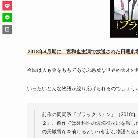
2018年4月期に二宮和也主演で放送された日曜
今回は人も金をももてあそぶ悪魔な世界的天才外
いったいどんな物語が繰り広げられるのでしょう
前作の同局系『ブラックペアン』（2018
２』。前作では外科医の渡海征司郎を演じ
の天城雪彦を演じるという斬新な物語とな