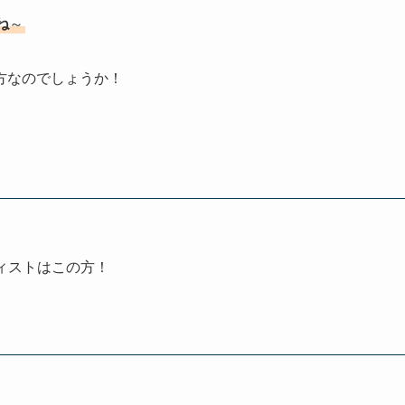
ね
～
方なのでしょうか！
ィストはこの方！