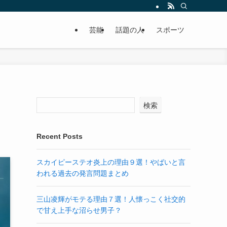
芸能
話題の人
スポーツ
検索
Recent Posts
スカイピーステオ炎上の理由９選！やばいと言
われる過去の発言問題まとめ
三山凌輝がモテる理由７選！人懐っこく社交的
で甘え上手な沼らせ男子？