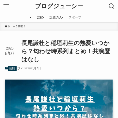
ブログジューシー
芸能
話題の人
スポーツ
ホーム
芸能
長尾謙杜と稲垣莉生の熱愛いつか
2026
ら？匂わせ時系列まとめ！共演歴
6/07
はなし
2026年6月7日
芸能