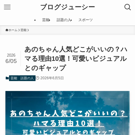
ブログジューシー
芸能
話題の人
スポーツ
ホーム
芸能
あのちゃん人気どこがいいの？ハ
2026
マる理由10選！可愛いビジュアル
6/05
とのギャップ
2026年6月5日
芸能
話題の人