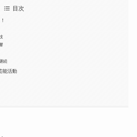
目次
選！
技
響
継続
芸能活動