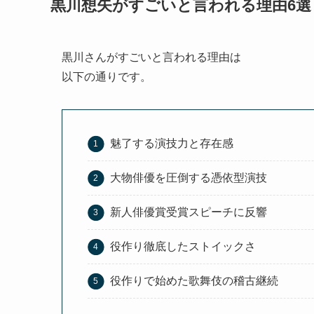
黒川想矢がすごいと言われる理由6選
黒川さんがすごいと言われる理由は
以下の通りです。
魅了する演技力と存在感
大物俳優を圧倒する憑依型演技
新人俳優賞受賞スピーチに反響
役作り徹底したストイックさ
役作りで始めた歌舞伎の稽古継続