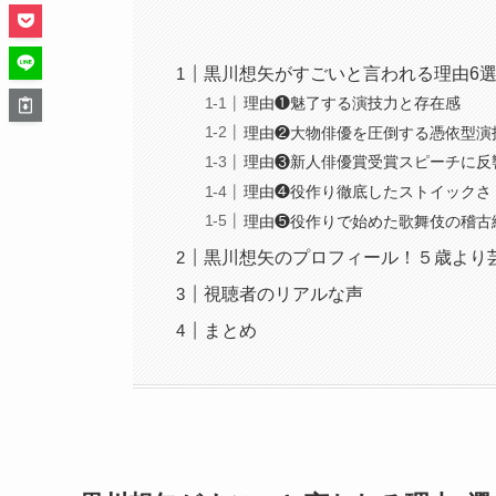
黒川想矢がすごいと言われる理由6
理由❶魅了する演技力と存在感
理由❷大物俳優を圧倒する憑依型演
理由❸新人俳優賞受賞スピーチに反
理由❹役作り徹底したストイックさ
理由❺役作りで始めた歌舞伎の稽古
黒川想矢のプロフィール！５歳より
視聴者のリアルな声
まとめ