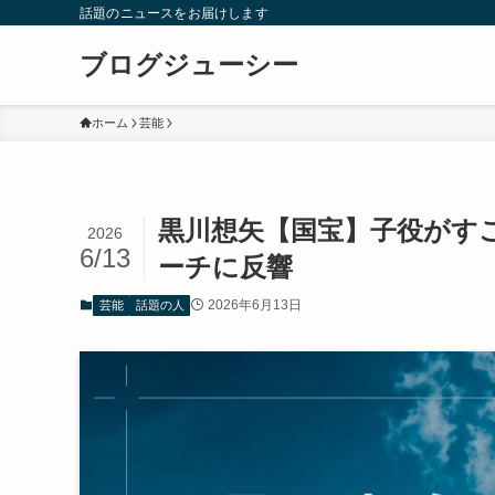
話題のニュースをお届けします
ブログジューシー
ホーム
芸能
黒川想矢【国宝】子役がす
2026
6/13
ーチに反響
2026年6月13日
芸能
話題の人