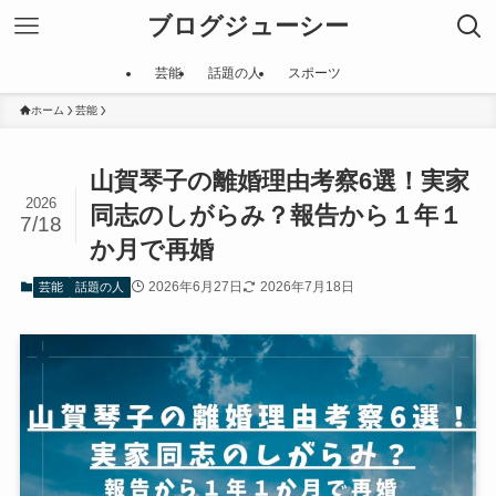
ブログジューシー
芸能
話題の人
スポーツ
ホーム
芸能
山賀琴子の離婚理由考察6選！実家
2026
同志のしがらみ？報告から１年１
7/18
か月で再婚
2026年6月27日
2026年7月18日
芸能
話題の人