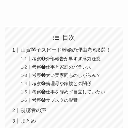
目次
山賀琴子スピード離婚の理由考察6選！
考察❶外部報告が早すぎ浮気疑惑
考察❷仕事と家庭のバランス
考察❸太い実家同志のしがらみ？
考察❹義理母や家族との関係
考察❺仕事を辞めず自立していたい
考察❻サブスクの影響
視聴者の声
まとめ