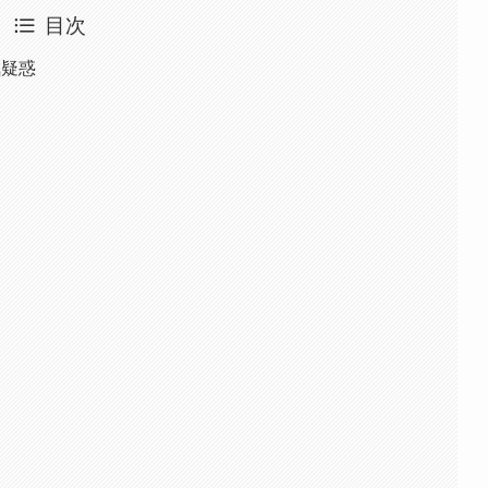
目次
気疑惑