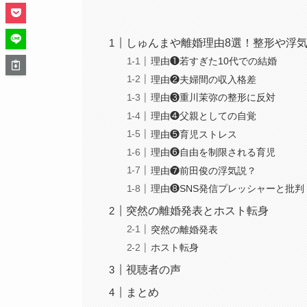
しゅんまや離婚理由8選！整形や浮
理由❶若すぎた10代での結婚
理由❷夫婦間の収入格差
理由❸重川茉弥の整形に反対
理由❹父親としての自覚
理由❺育児ストレス
理由❻自由を制限される育児
理由❼前田俊の浮気説？
理由❽SNS発信プレッシャーと批判
突然の離婚発表とホスト転身
突然の離婚発表
ホスト転身
視聴者の声
まとめ