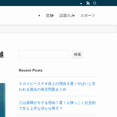
芸能
話題の人
スポーツ
越
検索
Recent Posts
スカイピーステオ炎上の理由９選！やばいと言
われる過去の発言問題まとめ
三山凌輝がモテる理由７選！人懐っこく社交的
で甘え上手な沼らせ男子？