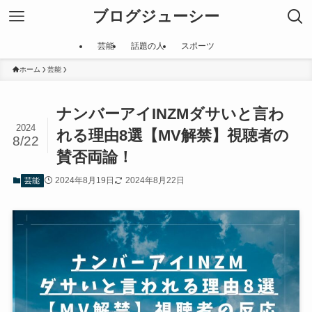
ブログジューシー
芸能
話題の人
スポーツ
ホーム
芸能
ナンバーアイINZMダサいと言わ
2024
れる理由8選【MV解禁】視聴者の
8/22
賛否両論！
2024年8月19日
2024年8月22日
芸能