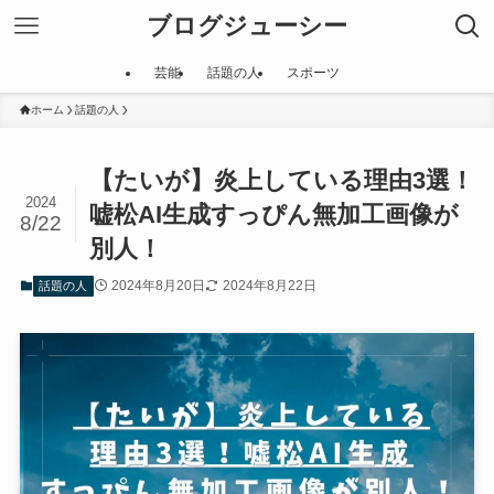
ブログジューシー
芸能
話題の人
スポーツ
ホーム
話題の人
【たいが】炎上している理由3選！
2024
嘘松AI生成すっぴん無加工画像が
8/22
別人！
2024年8月20日
2024年8月22日
話題の人