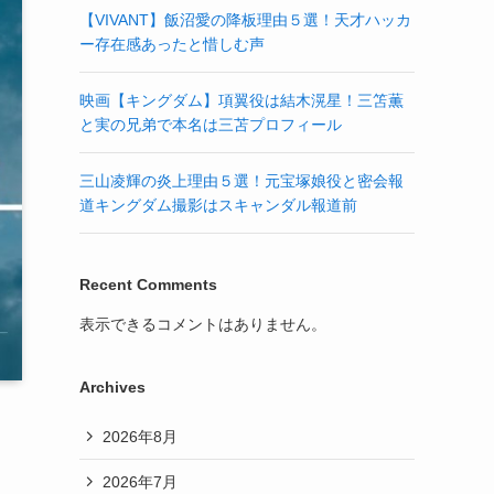
【VIVANT】飯沼愛の降板理由５選！天才ハッカ
ー存在感あったと惜しむ声
映画【キングダム】項翼役は結木滉星！三笘薫
と実の兄弟で本名は三苫プロフィール
三山凌輝の炎上理由５選！元宝塚娘役と密会報
道キングダム撮影はスキャンダル報道前
Recent Comments
表示できるコメントはありません。
Archives
2026年8月
2026年7月