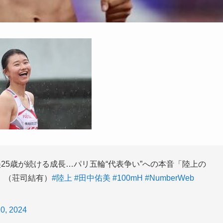
25歳が続ける成長…パリ五輪“代表争い”への本音「陸上の
」（荘司結有）
#陸上
#田中佑美
#100mH
#NumberWeb
10, 2024