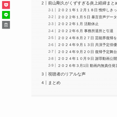
前山剛久がくずすぎる炎上経緯まと
２０２１年１２月１８日 憔悴しき
２０２２年１月５日 暴言音声デー
２０２２年１月 活動休止
２０２２年６月 事務所退所と引退
２０２４年８月２７日 芸能界復帰
２０２４年９月１３日 共演予定俳
２０２４年９月２０日 復帰予定舞
２０２４年１０月９日 謝罪動画公
２０２６年３月1日 動画内無責任発
視聴者のリアルな声
まとめ