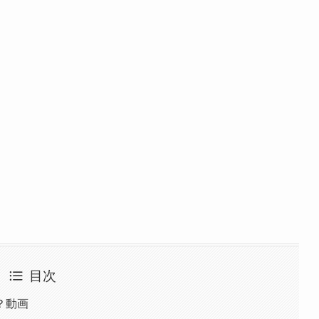
目次
？動画