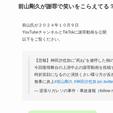
前山剛久が謝罪で笑いをこらえてる
前山氏が２０２４年１０月９日
YouTubeチャンネルとTikTokに謝罪動画を公開
以下をご覧ください。
【悲報】神田沙也加に"死ね"を連呼した例
今回復帰舞台の上演中止の謝罪動画を投稿
時折笑顔になるのと演技くさい喋り方が反
無事に炎上
#前山剛久
#神田沙也加
pic.twi
— 逆張りガレソの事件・事故速報（follow me＜(