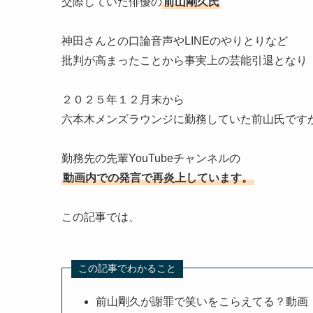
交際していた俳優の
前山剛久氏
神田さんとの口論音声やLINEのやりとりなど
批判が高まったことから事実上の芸能引退となり
２０２５年１２月末から
六本木メンズラウンジに勤務していた前山氏です
勤務先の先輩YouTubeチャンネルの
動画内での発言で再炎上しています。
この記事では、
この記事でわかること
前山剛久が謝罪で笑いをこらえてる？動画