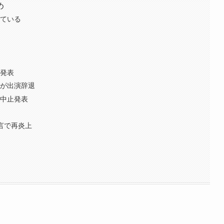
め
っている
タ
を発表
優が出演辞退
台中止発表
開
言で再炎上