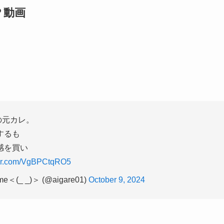
？動画
の元カレ。
するも
感を買い
tter.com/VgBPCtqRO5
_ _)＞ (@aigare01)
October 9, 2024