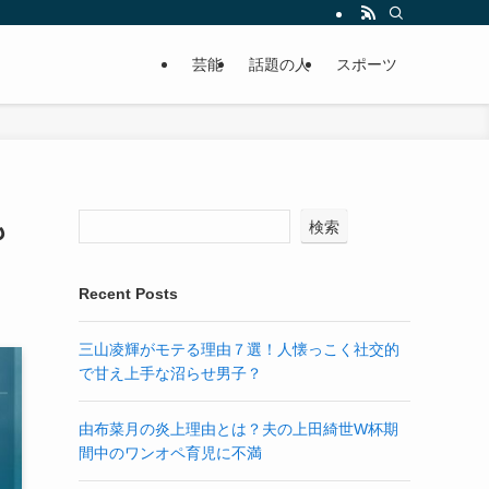
芸能
話題の人
スポーツ
も
検索
Recent Posts
三山凌輝がモテる理由７選！人懐っこく社交的
で甘え上手な沼らせ男子？
由布菜月の炎上理由とは？夫の上田綺世W杯期
間中のワンオペ育児に不満