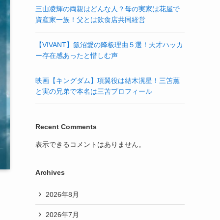
三山凌輝の両親はどんな人？母の実家は花屋で
資産家一族！父とは飲食店共同経営
【VIVANT】飯沼愛の降板理由５選！天才ハッカ
ー存在感あったと惜しむ声
映画【キングダム】項翼役は結木滉星！三笘薫
と実の兄弟で本名は三苫プロフィール
Recent Comments
表示できるコメントはありません。
Archives
2026年8月
2026年7月