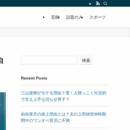
芸能
話題の人
スポーツ
自
検索
Recent Posts
三山凌輝がモテる理由７選！人懐っこく社交的
で甘え上手な沼らせ男子？
由布菜月の炎上理由とは？夫の上田綺世W杯期
間中のワンオペ育児に不満