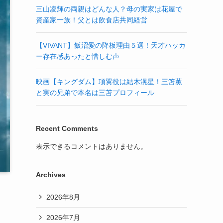
三山凌輝の両親はどんな人？母の実家は花屋で
資産家一族！父とは飲食店共同経営
【VIVANT】飯沼愛の降板理由５選！天才ハッカ
ー存在感あったと惜しむ声
映画【キングダム】項翼役は結木滉星！三笘薫
と実の兄弟で本名は三苫プロフィール
Recent Comments
表示できるコメントはありません。
Archives
2026年8月
2026年7月