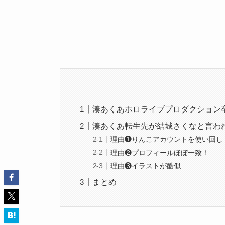
湊あくあホロライブプロダクション
湊あくあ転生先が結城さくなと言わ
理由❶りんこアカウントを使い回し
理由❷プロフィールほぼ一致！
理由❸イラストが酷似
まとめ