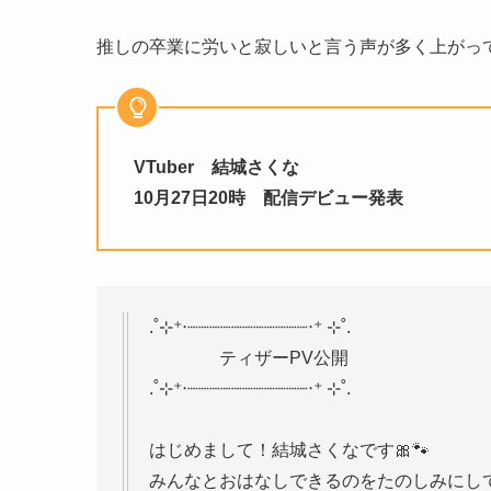
推しの卒業に労いと寂しいと言う声が多く上がっ
VTuber 結城さくな
10月27日20時 配信デビュー発表
.˚⊹⁺‧┈┈┈┈┈┈┈┈┈┈┈‧⁺ ⊹˚.
ティザーPV公開
.˚⊹⁺‧┈┈┈┈┈┈┈┈┈┈┈‧⁺ ⊹˚.
はじめまして！結城さくなです🎀🐾
みんなとおはなしできるのをたのしみにし