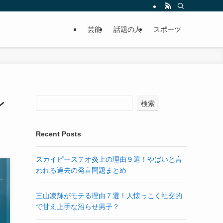
芸能
話題の人
スポーツ
ン
検索
Recent Posts
スカイピーステオ炎上の理由９選！やばいと言
われる過去の発言問題まとめ
三山凌輝がモテる理由７選！人懐っこく社交的
で甘え上手な沼らせ男子？