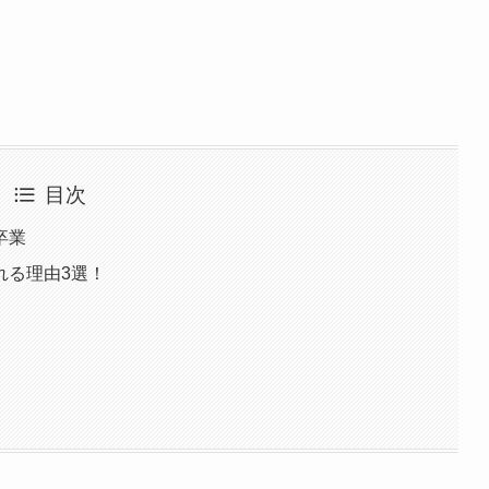
目次
卒業
れる理由3選！