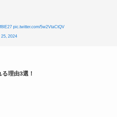
0f8lE27
pic.twitter.com/5w2VtaCtQV
 25, 2024
る理由3選！