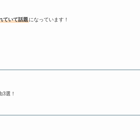
れていて話題
になっています！
由3選！