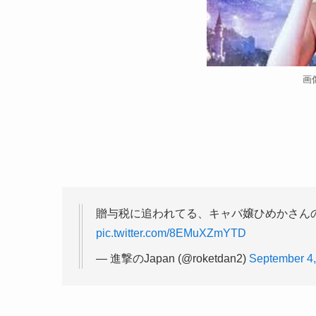
画
贈与税に追われてる、キャバ嬢ひめかさん
pic.twitter.com/8EMuXZmYTD
— 進撃のJapan (@roketdan2)
September 4