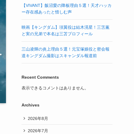
【VIVANT】飯沼愛の降板理由５選！天才ハッカ
ー存在感あったと惜しむ声
映画【キングダム】項翼役は結木滉星！三笘薫
と実の兄弟で本名は三苫プロフィール
三山凌輝の炎上理由５選！元宝塚娘役と密会報
道キングダム撮影はスキャンダル報道前
Recent Comments
表示できるコメントはありません。
Archives
2026年8月
2026年7月