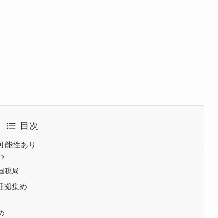
目次
可能性あり
？
国税局
証拠集め
め