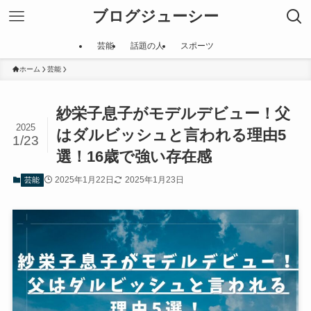
ブログジューシー
芸能
話題の人
スポーツ
ホーム
芸能
紗栄子息子がモデルデビュー！父
2025
はダルビッシュと言われる理由5
1/23
選！16歳で強い存在感
2025年1月22日
2025年1月23日
芸能