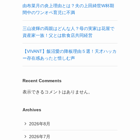
由布菜月の炎上理由とは？夫の上田綺世W杯期
間中のワンオペ育児に不満
三山凌輝の両親はどんな人？母の実家は花屋で
資産家一族！父とは飲食店共同経営
【VIVANT】飯沼愛の降板理由５選！天才ハッカ
ー存在感あったと惜しむ声
Recent Comments
表示できるコメントはありません。
Archives
2026年8月
2026年7月