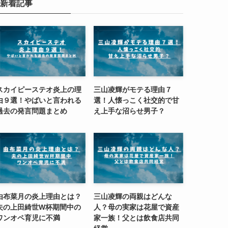
新着記事
スカイピーステオ炎上の理
三山凌輝がモテる理由７
由９選！やばいと言われる
選！人懐っこく社交的で甘
過去の発言問題まとめ
え上手な沼らせ男子？
由布菜月の炎上理由とは？
三山凌輝の両親はどんな
夫の上田綺世W杯期間中の
人？母の実家は花屋で資産
ワンオペ育児に不満
家一族！父とは飲食店共同