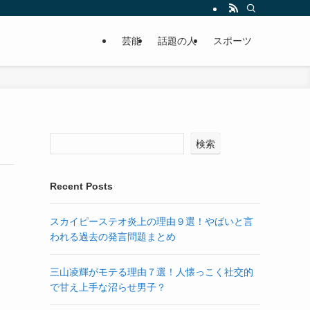
芸能
話題の人
スポーツ
検索
Recent Posts
スカイピーステオ炎上の理由９選！やばいと言
われる過去の発言問題まとめ
三山凌輝がモテる理由７選！人懐っこく社交的
で甘え上手な沼らせ男子？