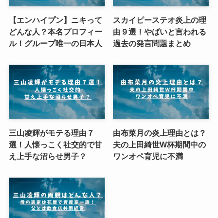
【エンハイプン】ニキって
スカイピーステオ炎上の理
どんな人？本名プロフィー
由９選！やばいと言われる
ル！グループ唯一の日本人
過去の発言問題まとめ
三山凌輝がモテる理由７
由布菜月の炎上理由とは？
選！人懐っこく社交的で甘
夫の上田綺世W杯期間中の
え上手な沼らせ男子？
ワンオペ育児に不満