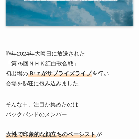
昨年2024年大晦日に放送された
「第75回ＮＨＫ紅白歌合戦」
初出場の
Ｂ’ｚがサプライズライブ
を行い
会場を熱狂に包み込みました。
そんな中、注目が集めたのは
バックバンドのメンバー
女性で印象的な顔立ちのベーシスト
が