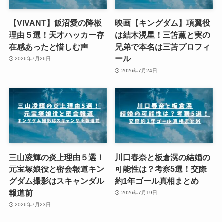
【VIVANT】飯沼愛の降板
映画【キングダム】項翼役
理由５選！天才ハッカー存
は結木滉星！三笘薫と実の
在感あったと惜しむ声
兄弟で本名は三苫プロフィ
ール
2026年7月26日
2026年7月24日
三山凌輝の炎上理由５選！
川口春奈と板倉滉の結婚の
元宝塚娘役と密会報道キン
可能性は？考察5選！交際
グダム撮影はスキャンダル
約1年ゴール真相まとめ
報道前
2026年7月19日
2026年7月23日