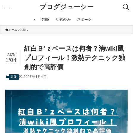
ブログジューシー
芸能
話題の人
スポーツ
ホーム
芸能
紅白Ｂ’ｚベースは何者？清wiki風
2025
プロフィール！激熱テクニック独
1/04
創的で高評価
2025年1月4日
芸能