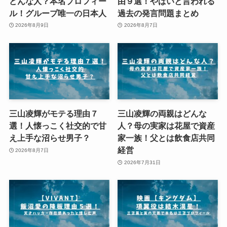
どんな人？本名プロフィー
由９選！やばいと言われる
ル！グループ唯一の日本人
過去の発言問題まとめ
2026年8月9日
2026年8月7日
三山凌輝がモテる理由７
三山凌輝の両親はどんな
選！人懐っこく社交的で甘
人？母の実家は花屋で資産
え上手な沼らせ男子？
家一族！父とは飲食店共同
経営
2026年8月7日
2026年7月31日