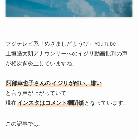
フジテレビ系「めざましどようび」YouTube
上垣皓太朗アナウンサーへのイジリ動画批判の声
が相次ぎ炎上していますね。
阿部華也子さんの
イジリが酷い、嫌い
と言う声が上がっていて
現在
インスタはコメント欄閉鎖
となっています。
この記事では、