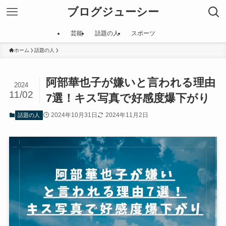
ブログジューシー
芸能
話題の人
スポーツ
ホーム
話題の人
阿部華也子が嫌いと言われる理由
2024
11/02
7選！キス写真で好感度爆下がり
2024年10月31日
2024年11月2日
話題の人